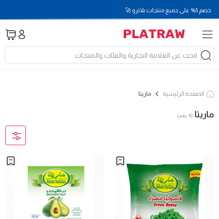
خصم 5% على جميع منتجات بلاترو 🚀
الصفحة الرئيسية
ماريتا
ماريتا
(
10
عناصر
)