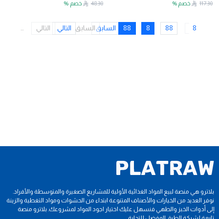
117.30
خصم
%
48.30
خصم
%
8
88
8
88
السابق
السابق
التالي
التالي
…
بلاترو هي منصة لبيع المواد الغذائية الأولية للمشاريع الصغيرة والمتوسطة والأفراد.
نوفر العديد من الخيارات والأصناف المتنوعة ابتداء من الحشوات ومواد التغطية والزينة
إلى أدوات الخبز والطهي فنسهل عليك اختيار اجود المواد لمشروعك. بلاترو منصة
تابعة لشركة الطبق المفضل للتجارة.