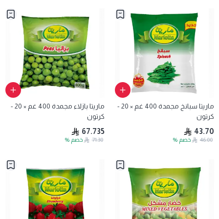
ماريتا سبانخ مجمدة 400 غم × 20 -
ماريتا بازلاء مجمدة 400 غم × 20 -
كرتون
كرتون
67.735
43.70
46.00
خصم
%
71.30
خصم
%