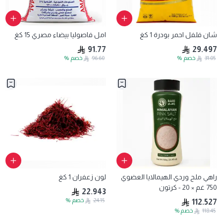
شان فلفل احمر بودرة 1 كغ
امل فاصوليا بيضاء مصري 15 كغ
91.77
29.497
31.05
خصم
%
96.60
خصم
%
راهي ملح وردي الهيمالايا العضوي
لون زعفران 1 كغ
750 غم × 20 - كرتون
22.943
24.15
خصم
%
112.527
118.45
خصم
%