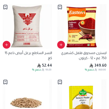
ايسترن مسحوق فلفل كشميري
النسر الساطع برغل أبيض ناعم 15
750 غم × 12 - كرتون
كغ
52.44
349.60
368.00
خصم
%
55.20
خصم
%