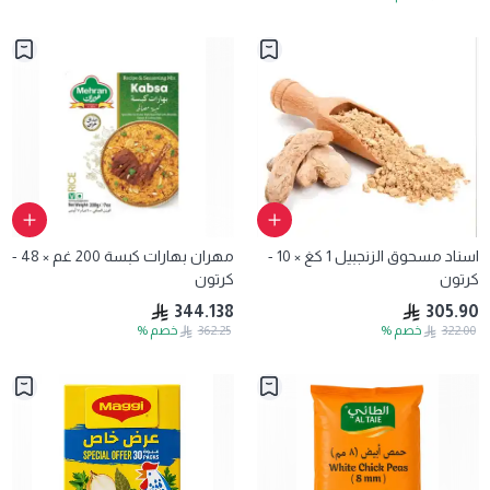
اسناد مسحوق الزنجبيل 1 كغ × 10 -
مهران بهارات كبسة 200 غم × 48 -
كرتون
كرتون
344.138
305.90
322.00
خصم
%
362.25
خصم
%