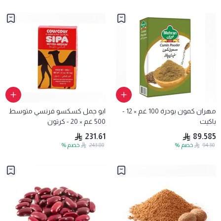
مهران كمون بودرة 100 غم × 12 -
ابو جمل كسكسو فرنسي متوسط
باكيت
500 غم × 20 - كرتون
231.61
89.585
94.30
خصم
%
243.80
خصم
%