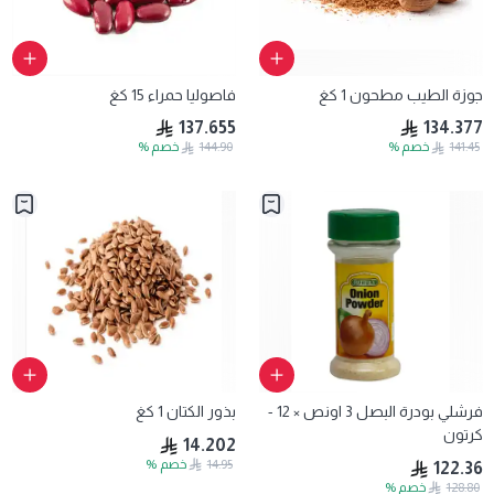
جوزة الطيب مطحون 1 كغ
فاصوليا حمراء 15 كغ
137.655
134.377
141.45
خصم
%
144.90
خصم
%
فرشلي بودرة البصل 3 اونص × 12 -
بذور الكتان 1 كغ
كرتون
14.202
14.95
خصم
%
122.36
128.80
خصم
%