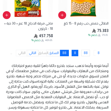
الطائى حمص حب رقم 8 - 15 كغ
ماجي مرقة الدجاج 18 غم × 30 حبة ×
18 - كرتون
75.383
79.35
خصم
%
457.758
481.85
خصم
%
8
88
8
88
السابق
السابق
التالي
التالي
…
أينما تتوجه وأينما تذهب، ستجد بلاترو دائمًا جاهزًا لتلبية جميع احتياجاتك
ومنتجاتك من البهارات والبقوليات. سواء كنت في مطبخ مطعمك، أو في
المتجر لتسوق مكونات جديدة، أو حتى في منزلك تحضر وجبة شهية، بلاترو
يقدم لك تشكيلة واسعة من المنتجات عالية الجودة
سواء كنت بحاجة إلى
توابل غنية بالنكهة مثل الفلفل الأسود، بابريكا، أوريغانو، الهيل أو الكاري
من براندات معروفة مثل فرشلي، مهران، ماجي، وكنور، سواء كانت بودرة
او حب ، أو تفضل الاعتماد على البقوليات المغذية مثل الحمص، الفاصوليا،
العدس والفول، بلاترو يوفر لك كل ما تحتاجه. وبفضل خدمة التوصيل
السريعة، يمكنك الاعتماد على بلاترو لتوفير كل ما تحتاجه بسهولة ويسر،