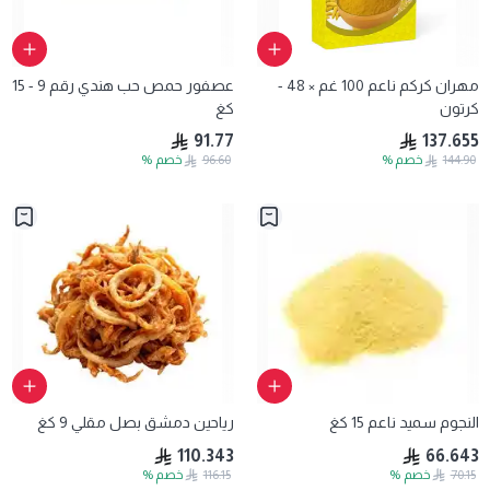
مهران كركم ناعم 100 غم × 48 -
عصفور حمص حب هندي رقم 9 - 15
كرتون
كغ
91.77
137.655
144.90
خصم
%
96.60
خصم
%
النجوم سميد ناعم 15 كغ
رياحين دمشق بصل مقلي 9 كغ
110.343
66.643
70.15
خصم
%
116.15
خصم
%