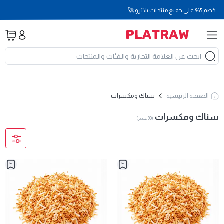
خصم 5% على جميع منتجات بلاترو 🚀
الصفحة الرئيسية
سناك ومكسرات
سناك ومكسرات
(
90
عناصر
)