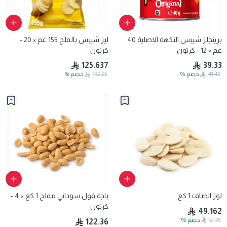
برينجلز شيبس النكهة الاصلية 40
ليز شيبس بالملح 155 غم × 20 -
غم × 12 - كرتون
كرتون
125.637
39.33
41.40
خصم
%
132.25
خصم
%
لوز انصاف 1 كغ
باجة فول سوداني مملح 1 كغ × 4 -
كرتون
49.162
51.75
خصم
%
122.36