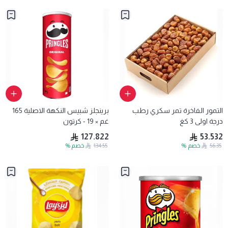
التمور الفاخرة تمر سكري رطب
برينجلز شبيس النكهة الاصلية 165
درجة اولى 3 كغ
غم × 19 - كرتون
127.822
53.532
56.35
خصم
%
134.55
خصم
%