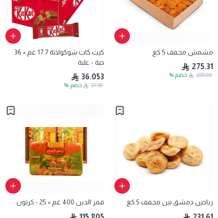
مشمش مجفف 5 كغ
كيت كات شوكولاتة 17.7 غم × 36
حبة - علبة
275.31
289.80
خصم
%
36.053
37.95
خصم
%
رياحين دمشق تين مجفف 5 كغ
قمر الدين 400 غم × 25 - كرتون
115.805
231.61