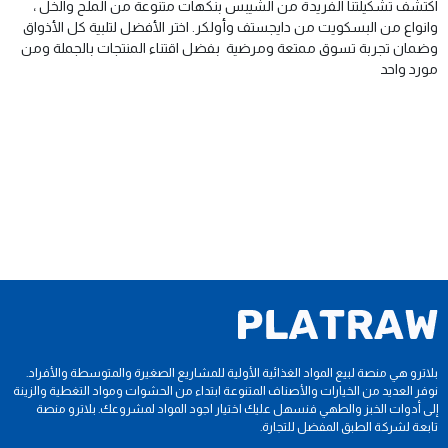
اكتشف تشكيلتنا الفريدة من الشيبس بنكهات متنوعة من الملح والخل ،
وانواع من البسكويت من دايجستف وأولكر. اختر الأفضل لتلبية كل الأذواق
وضمان تجربة تسوق ممتعة ومرضية بفضل اقتناء المنتجات بالجملة ومن
مورد واحد
بلاترو هي منصة لبيع المواد الغذائية الأولية للمشاريع الصغيرة والمتوسطة والأفراد.
نوفر العديد من الخيارات والأصناف المتنوعة ابتداء من الحشوات ومواد التغطية والزينة
إلى أدوات الخبز والطهي فنسهل عليك اختيار اجود المواد لمشروعك. بلاترو منصة
تابعة لشركة الطبق المفضل للتجارة.