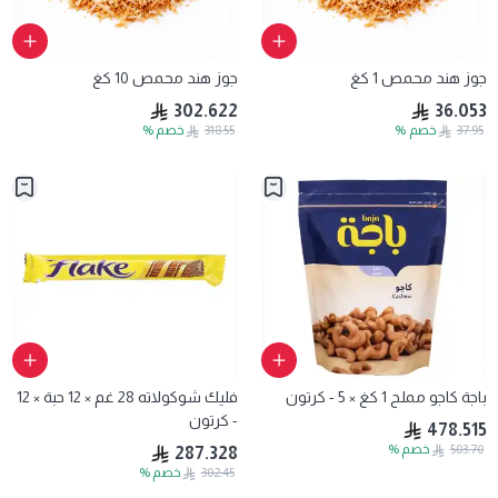
جوز هند محمص 1 كغ
جوز هند محمص 10 كغ
302.622
36.053
37.95
خصم
%
318.55
خصم
%
باجة كاجو مملح 1 كغ × 5 - كرتون
فليك شوكولاته 28 غم × 12 حبة × 12
- كرتون
478.515
503.70
خصم
%
287.328
302.45
خصم
%