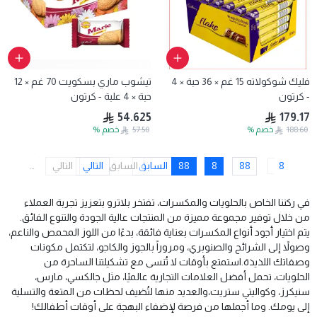
فليك شوكولاته 15 غم × 36 حبة × 4
تيشوب ماري بسكويت 70 غم × 12
- كرتون
حبة × 4 علبة - كرتون
54.625
179.17
188.60
خصم
%
57.50
خصم
%
8
88
8
88
السابق
السابق
التالي
التالي
…
في ركننا الخاص بالحلويات والمكسرات، تفتخر بلاترو بتعزيز تجربة العملاء
من خلال توفير مجموعة مميزة من المنتجات عالية الجودة والتنوع الفائق.
يتم اختيار أجود أنواع المكسرات بعناية فائقة، بدءًا من اللوز المحمص والناعم،
وصولاً إلى الشرائح والصنوبري، ومروراً بالجوز والكاجو، لتكتمل مكونات
وصفاتك اللذيذة.
استمتع بأوقات لا تُنسى مع تشكيلتنا الساحرة من
الحلويات، تحمل أفضل العلامات التجارية عالميًا، مثل جالكسي، مارس،
سنيكرز، وكواليتي ستريت،والعديد منها لتُضيف لحظات من المتعة والتسلية
إلى يومك.
وما أجملها من فرصة لإضفاء البهجة على أوقات أطفالك!