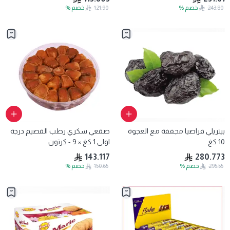
243.80
خصم
%
121.90
خصم
%
بيتريلي قراصيا مجففة مع العجوة
صقعي سكري رطب القصيم درجة
10 كغ
اولى 1 كغ × 9 - كرتون
143.117
280.773
295.55
خصم
%
150.65
خصم
%