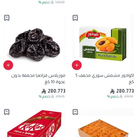
128.80
خصم
%
اكوادور مشمش سوري مجفف 5
موريلاس قراصيا مجففة بدون
كغ
عجوة 10 كغ
280.773
280.773
295.55
خصم
%
295.55
خصم
%