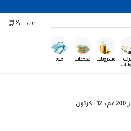
عربي
رات
مشروبات
مجمدات
مياه
ليات
تون