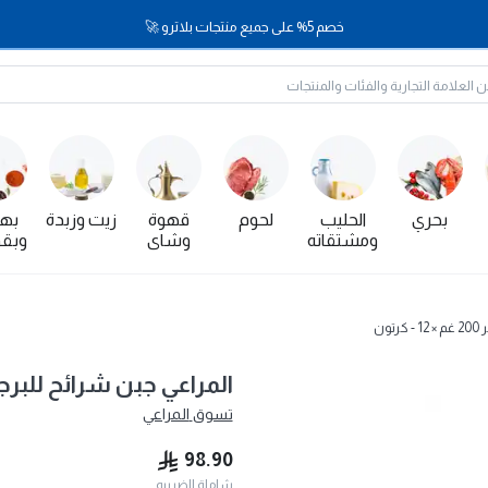
خصم 5% على جميع منتجات بلاترو 🚀
بحري
الحليب
لحوم
قهوة
زيت وزبدة
بها
ومشتقاته
وشاي
وبقو
ون
المراعي جبن شرائح للبرجر 200 غم × 12 - كر
تسوق
المراعي
98.90
شاملة الضريبه