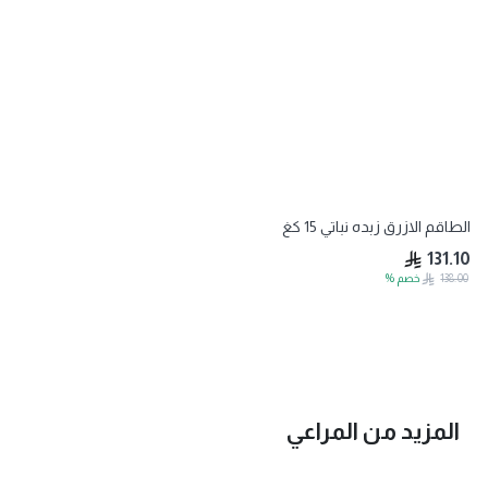
الطاقم الازرق زبده نباتي 15 كغ
131.10
138.00
خصم
%
المزيد من
المراعي