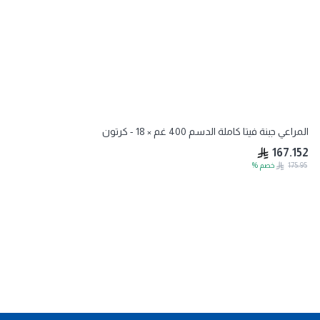
المراعي جبنة فيتا كاملة الدسم 400 غم × 18 - كرتون
167.152
175.95
خصم
%