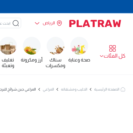
الرياض
كل الفئات
صحة وعناية
سناك
أرز ومكرونة
تغليف
ومكسرات
وتعبئة
الصفحة الرئيسية
الحليب ومشتقاته
المراعي
المراعي جبن شرائح للبرجر 200 غم × 12 - كرت