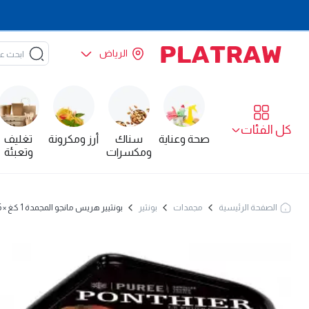
الرياض
كل الفئات
صحة وعناية
سناك
أرز ومكرونة
تغليف
ومكسرات
وتعبئة
الصفحة الرئيسية
مجمدات
بونثير
بونثيير هريس مانجو المجمدة 1 كغ × 6 - كرتون