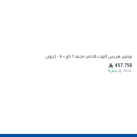
بونثيير هريس التوت الاحمر مجمد 1 كغ × 6 - كرتون
457.758
481.85
خصم
%