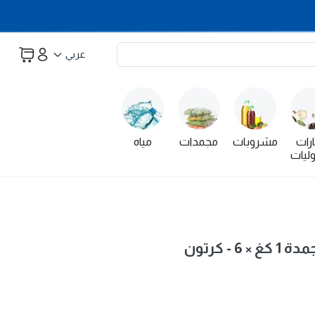
عربي
رات
مشروبات
مجمدات
مياه
ليات
- كرتون