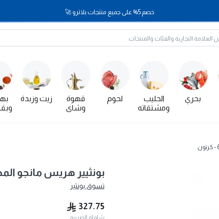
خصم 5% على جميع منتجات بلاترو 🚀
بحري
الحليب
لحوم
قهوة
زيت وزبدة
بها
ومشتقاته
وشاي
وبقو
بونثيير هريس مانجو المجمدة 1 كغ × 6 
تسوق
بونثير
327.75
شاملة الضريبه