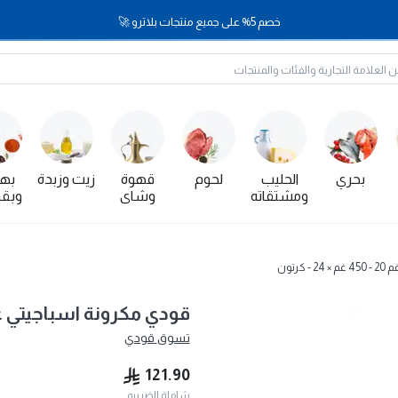
خصم 5% على جميع منتجات بلاترو 🚀
بحري
الحليب
لحوم
قهوة
زيت وزبدة
بها
ومشتقاته
وشاي
وبقو
رتون
قودي مكرونة اسباجيتي عادي رقم 20 - 450 
تسوق
قودي
121.90
شاملة الضريبه