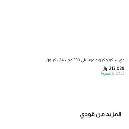
دي سيكو مكرونة فوسيلي 500 غم × 24 - كرتون
213.038
224.25
خصم
%
المزيد من
قودي