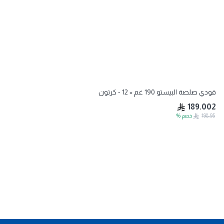
قودي صلصة البيستو 190 غم × 12 - كرتون
189.002
198.95
خصم
%