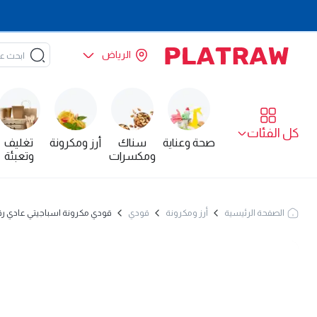
الرياض
كل الفئات
صحة وعناية
سناك
أرز ومكرونة
تغليف
ومكسرات
وتعبئة
الصفحة الرئيسية
أرز ومكرونة
قودي
قودي مكرونة اسباجيتي عادي رقم 20 - 450 غم × 24 - ك