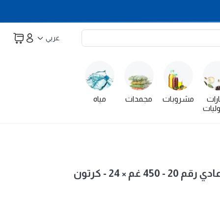
عربي
رات
مشروبات
مجمدات
مياه
ليات
غم × 24 - كرتون