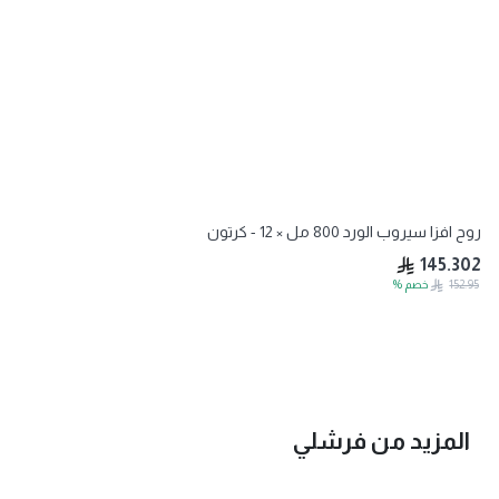
روح افزا سيروب الورد 800 مل × 12 - كرتون
145.302
152.95
خصم
%
المزيد من
فرشلي