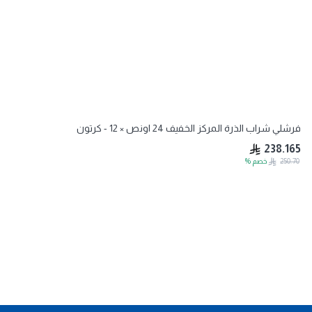
فرشلي شراب الذرة المركز الخفيف 24 اونص × 12 - كرتون
238.165
250.70
خصم
%