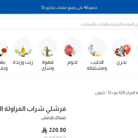
خصم 5% على جميع منتجات بلاترو 🚀
بحري
الحليب
لحوم
قهوة
زيت وزبدة
بها
ومشتقاته
وشاي
وبقو
 × 12 - كرتون
فرشلي شراب الفراولة المركز 624 غم × 12
تسوق
فرشلي
220.80
شاملة الضريبه