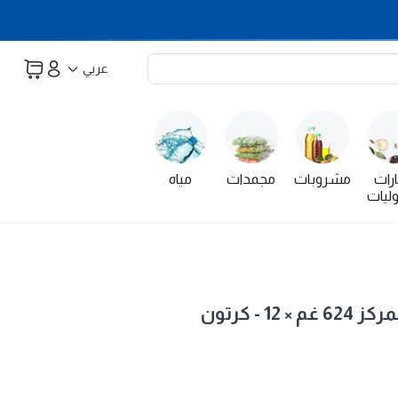
عربي
رات
مشروبات
مجمدات
مياه
ليات
 - كرتون