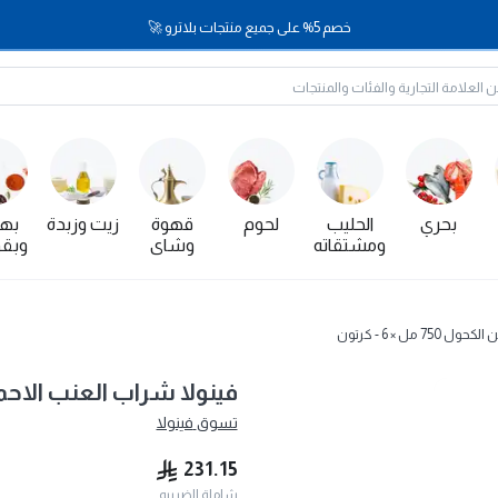
خصم 5% على جميع منتجات بلاترو 🚀
بحري
الحليب
لحوم
قهوة
زيت وزبدة
بها
ومشتقاته
وشاي
وبقو
ل × 6 - كرتون
فينولا شراب العنب الاحمر خالي من 
تسوق
فينولا
231.15
شاملة الضريبه