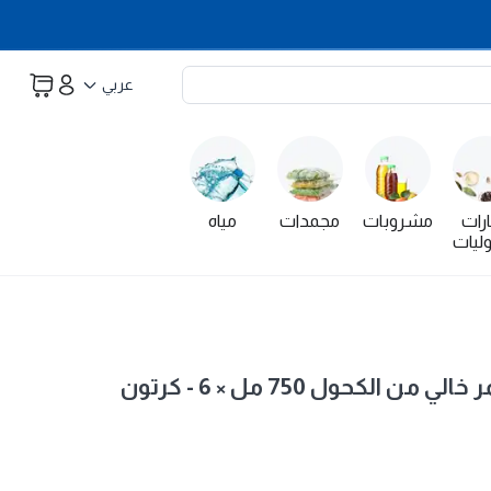
عربي
رات
مشروبات
مجمدات
مياه
ليات
الكحول 750 مل × 6 - كرتون