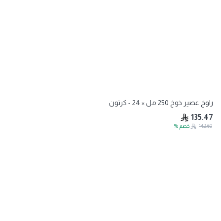
راوخ عصير خوخ 250 مل × 24 - كرتون
135.47
142.60
خصم
%