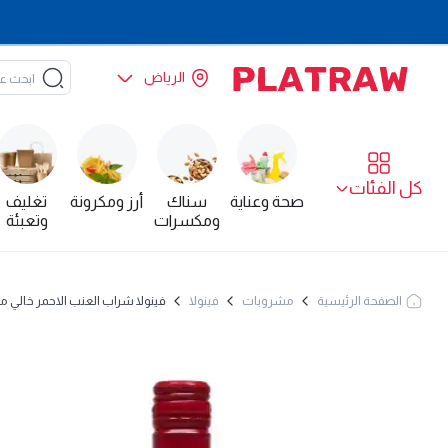
الرياض
كل الفئات
صحة وعناية
سناك
أرز ومكرونة
تغليف
ومكسرات
وتعبئة
الصفحة الرئيسية
مشروبات
فينولا
فينولا شراب العنب الاحمر خالي من الكحول 750 م