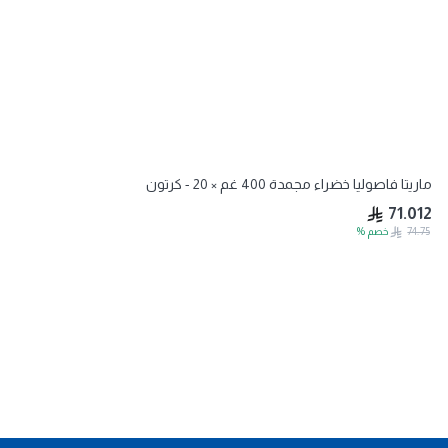
ماريتا فاصوليا خضراء مجمدة 400 غم × 20 - كرتون
71.012
74.75
خصم
%