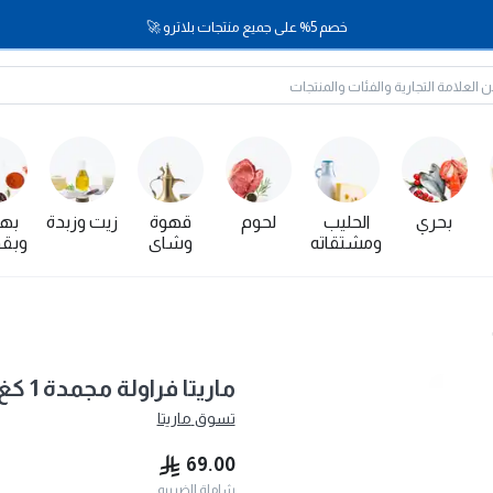
خصم 5% على جميع منتجات بلاترو 🚀
بحري
الحليب
لحوم
قهوة
زيت وزبدة
بها
ومشتقاته
وشاي
وبقو
ماريتا فراولة مجمدة 1 كغ × 8 - كرتون
تسوق
ماريتا
69.00
شاملة الضريبه