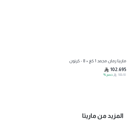
ماريتا رمان مجمد 1 كغ × 8 - كرتون
102.695
108.10
خصم
%
المزيد من
ماريتا